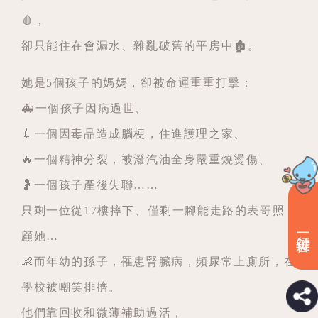
🩸，
卻只能住在會漏水、雜亂破舊的平房中🏚️。
她是5個孩子的媽媽，卻被命運重重打擊：
🚑一個孩子因病過世、
💉一個因毒品造成腦梗，住進護理之家、
🔥一個精神分裂，被潑汽油全身嚴重燒燙傷、
🤰一個孩子產後失聯……
只剩一位從17樓摔下、僅剩一腳能走路的表哥照
顧她…
👶而年幼的孫子，罹患腎臟病，頻尿常上廁所，在
學校被嘲笑排擠。
他們靠回收和微薄補助過活，