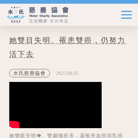
她雙目失明、罹患雙癌，仍努力
活下去
2025.08.01
水氏慈善協會
她雙眼失明👁️、雙腳殘疾🚷，還罹患血癌與乳癌