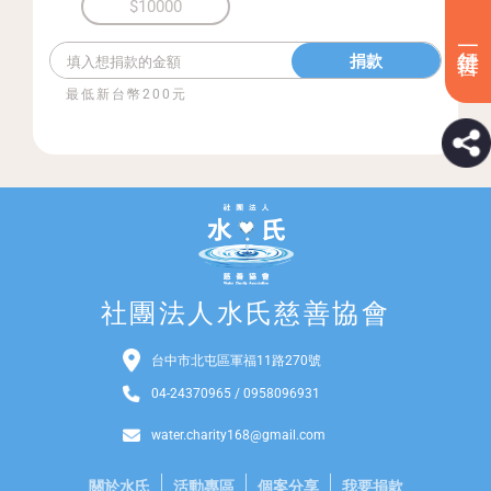
$10000
捐款
最低新台幣200元
社團法人水氏慈善協會
台中市北屯區軍福11路270號
04-24370965 / 0958096931
water.charity168@gmail.com
關於水氏
活動專區
個案分享
我要捐款