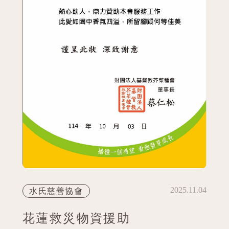
2025.11.04
水氏慈善協會
花蓮救災物資援助