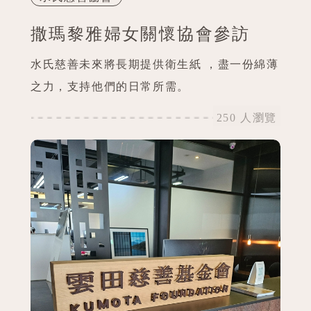
撒瑪黎雅婦女關懷協會參訪
水氏慈善未來將長期提供衛生紙 ，盡一份綿薄
之力，支持他們的日常所需。
250 人瀏覽