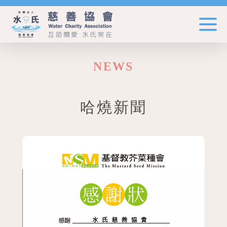
NEWS
哈燒新聞